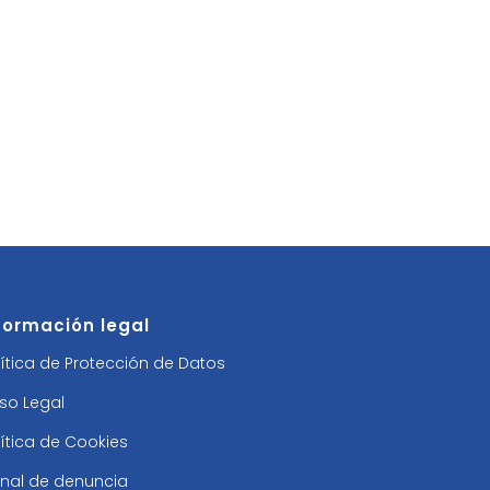
formación legal
lítica de Protección de Datos
iso Legal
lítica de Cookies
nal de denuncia