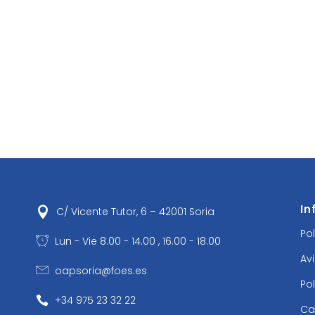
In
C/ Vicente Tutor, 6 – 42001 Soria
Po
Lun - Vie 8.00 - 14.00 , 16.00 - 18.00
Av
oapsoria@foes.es
Po
+34 975 23 32 22
Ca