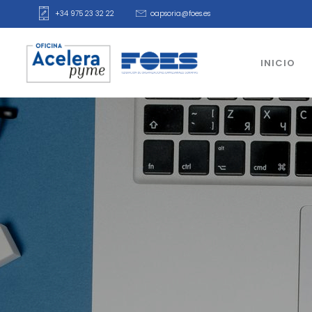
+34 975 23 32 22
oapsoria@foes.es
INICIO