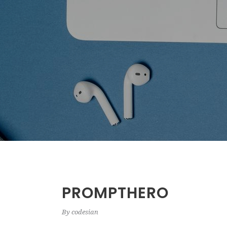
PROMPTHERO
By
codesian