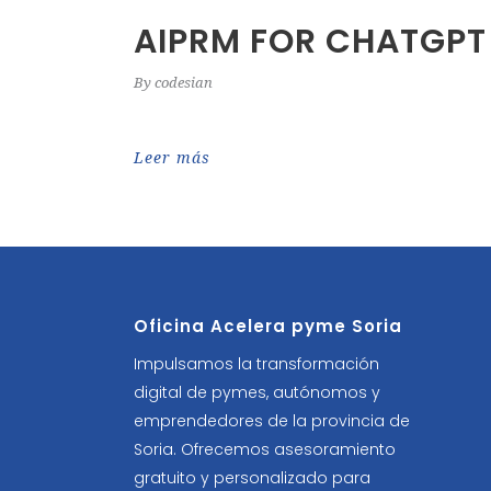
AIPRM FOR CHATGPT
By
codesian
Leer más
Oficina Acelera pyme Soria
Impulsamos la transformación
digital de pymes, autónomos y
emprendedores de la provincia de
Soria. Ofrecemos asesoramiento
gratuito y personalizado para