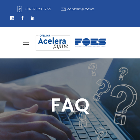
+34 975 23 32 22
oapsoria@foes.es
FAQ