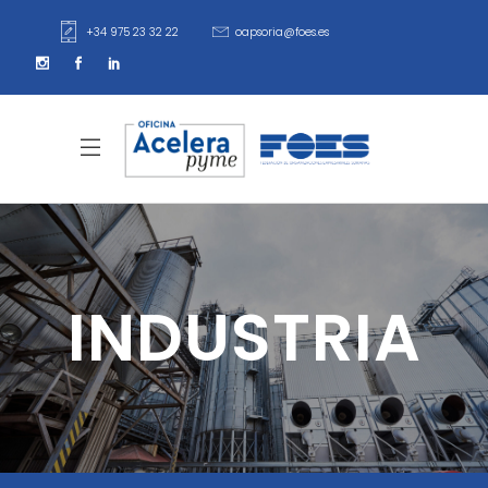
+34 975 23 32 22
oapsoria@foes.es
INDUSTRIA