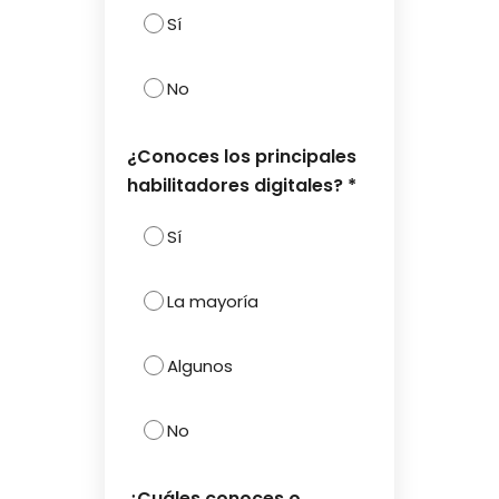
Sí
No
¿Conoces los principales
habilitadores digitales? *
Sí
La mayoría
Algunos
No
¿Cuáles conoces o