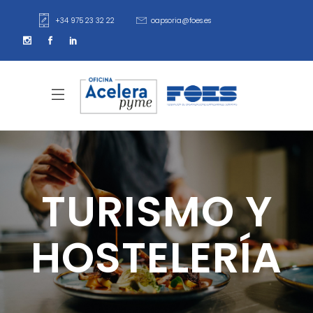
+34 975 23 32 22
oapsoria@foes.es
TURISMO Y
HOSTELERÍA