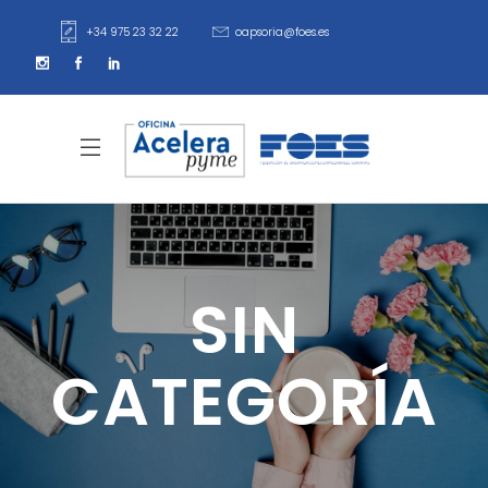
+34 975 23 32 22
oapsoria@foes.es
SIN
CATEGORÍA