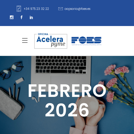
+34 975 23 32 22
oapsoria@foes.es
FEBRERO
2026